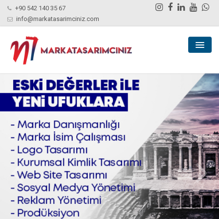
+90 542 140 35 67
info@markatasarimciniz.com
ANASAYFA
KURUMSAL
NELER YAPIYORUZ?
MARKALARIMIZ
PORTFOLYO
BLOG
İLETIŞIM
TEKLIF AL